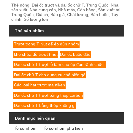
Thẻ nóng: Đai ốc trượt và đai ốc chữ T, Trung Quốc, Nhà
sản xuất, Nhà cung cấp, Nhà máy, Còn hàng, Sản xuất tại
Trung Quốc, Giá cả, Báo giá, Chất lượng, Bán buôn, Tùy
chỉnh, Số lượng lớn
Thẻ sản phẩm
Trượt trong T Nut để ép đùn nhôm
kho chứa đồ trượt t-nut
Đai ốc buộc đầu
Đai ốc chữ T trượt lỗ tâm cho ép đùn rãnh chữ T
Đai ốc chữ T cho dụng cụ chế biến gỗ
Các loại hạt trượt mạ niken
Đai ốc chữ T trượt bằng thép carbon
Đai ốc chữ T bằng thép không gỉ
Danh mục liên quan
Hồ sơ nhôm
Hồ sơ nhôm phụ kiện