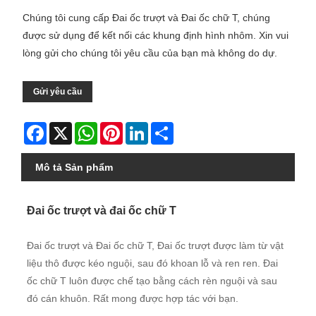
Chúng tôi cung cấp Đai ốc trượt và Đai ốc chữ T, chúng
được sử dụng để kết nối các khung định hình nhôm. Xin vui
lòng gửi cho chúng tôi yêu cầu của bạn mà không do dự.
Gửi yêu cầu
Facebook
X
WhatsApp
Pinterest
LinkedIn
Share
Mô tả Sản phẩm
Đai ốc trượt và đai ốc chữ T
Đai ốc trượt và Đai ốc chữ T, Đai ốc trượt được làm từ vật
liệu thô được kéo nguội, sau đó khoan lỗ và ren ren. Đai
ốc chữ T luôn được chế tạo bằng cách rèn nguội và sau
đó cán khuôn. Rất mong được hợp tác với bạn.